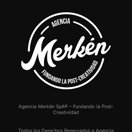
Agencia Merkén SpA® – Fundando la Post-
Creatividad
Todos los Derechos Reservados a Agencia