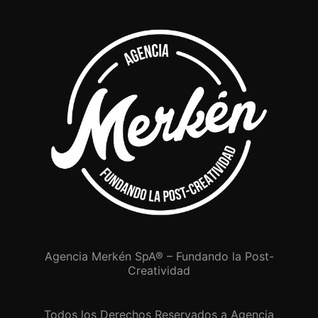
Agencia Merkén SpA® – Fundando la Post-
Creatividad
Todos los Derechos Reservados a Agencia