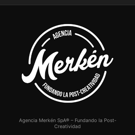
Agencia Merkén SpA® – Fundando la Post-
Creatividad