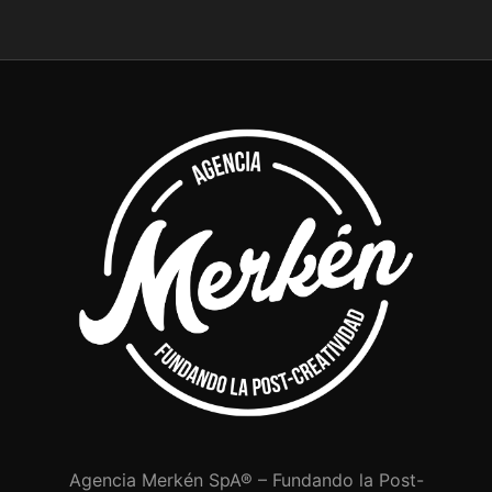
Agencia Merkén SpA® – Fundando la Post-