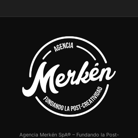
Agencia Merkén SpA® – Fundando la Post-