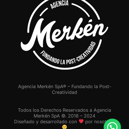
Agencia Merkén SpA® – Fundando la Post-
Creatividad
Todos los Derechos Reservados a Agencia
Merkén SpA ©. 2018 – 2024
Diseñado y desarrollado con
por nosotros