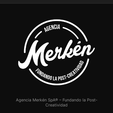
Agencia Merkén SpA® – Fundando la Post-
Creatividad