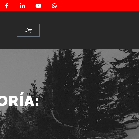
0
ORÍA: