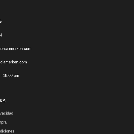
S
24
genciamerken.com
ciamerken.com
 - 18:00 pm
NKS
ivacidad
mpra
diciones