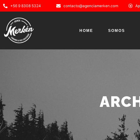
+56 9 8308 5324
contacto@agenciamerken.com
Ap
HOME
SOMOS
ARCH